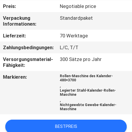
Preis:
Negotiable price
TRETEN
Verpackung
Standardpaket
SIE
Informationen:
MIT
Lieferzeit:
70 Werktage
UNS
Zahlungsbedingungen:
L/C, T/T
IN
Versorgungsmaterial-
300 Sätze pro Jahr
VERBINDUNG
Fähigkeit:
Markieren:
Rollen-Maschine des Kalender-
FORDERN
480×3700
,
SIE
Legierter Stahl-Kalender-Rollen-
Maschine
,
EIN
Nichtgewebte Gewebe-Kalender-
Maschine
ZITAT
BESTPREIS
SITEMAP