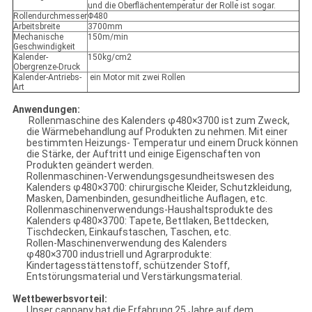
und die Oberflächentemperatur der Rolle ist sogar.
Rollendurchmesser
Φ480
Arbeitsbreite
3700mm
Mechanische
150m/min
Geschwindigkeit
Kalender-
150kg/cm2
Obergrenze-Druck
Kalender-Antriebs-
ein Motor mit zwei Rollen
Art
Anwendungen:
Rollenmaschine des Kalenders φ480×3700 ist zum Zweck,
die Wärmebehandlung auf Produkten zu nehmen. Mit einer
bestimmten Heizungs- Temperatur und einem Druck können
die Stärke, der Auftritt und einige Eigenschaften von
Produkten geändert werden.
Rollenmaschinen-Verwendungsgesundheitswesen des
Kalenders φ480×3700: chirurgische Kleider, Schutzkleidung,
Masken, Damenbinden, gesundheitliche Auflagen, etc.
Rollenmaschinenverwendungs-Haushaltsprodukte des
Kalenders φ480×3700: Tapete, Bettlaken, Bettdecken,
Tischdecken, Einkaufstaschen, Taschen, etc.
Rollen-Maschinenverwendung des Kalenders
φ480×3700
industriell und Agrarprodukte:
Kindertagesstättenstoff, schützender Stoff,
Entstörungsmaterial und Verstärkungsmaterial.
Wettbewerbsvorteil:
Unser canpany hat die Erfahrung 25 Jahre auf dem