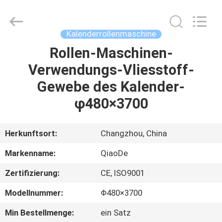
Changzhou
Qiaode
Machinery
Co.,
Ltd..
Kalenderrollenmaschine
All
Rights
Reserved.
Rollen-Maschinen-
HAUS
Verwendungs-Vliesstoff-
PRODUKTE
Gewebe des Kalender-
φ480×3700
ÜBER
UNS
Herkunftsort:
Changzhou, China
Markenname:
QiaoDe
FABRIK-
Zertifizierung:
CE, ISO9001
AUSFLUG
Modellnummer:
Φ480×3700
QUALITÄTSKONTROLLE
Min Bestellmenge:
ein Satz