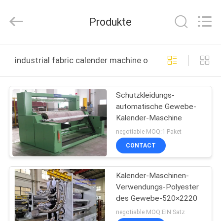
Changzhou
Qiaode
Machinery
Produkte
Co.,
Ltd..
All
Rights
Reserved.
HAUS
industrial fabric calender machine online manufacture
PRODUKTE
Schutzkleidungs-
automatische Gewebe-
ÜBER
Kalender-Maschine
UNS
negotiable MOQ:1 Paket
CONTACT
FABRIK-
Kalender-Maschinen-
AUSFLUG
Verwendungs-Polyester
des Gewebe-520×2220
QUALITÄTSKONTROLLE
negotiable MOQ:EIN Satz