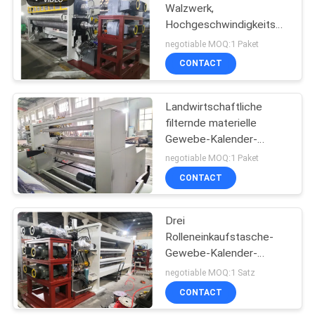
Walzwerk,
Hochgeschwindigkeitsgewebe
Kalender-Maschine
negotiable MOQ:1 Paket
CONTACT
Landwirtschaftliche
filternde materielle
Gewebe-Kalender-
Maschine
negotiable MOQ:1 Paket
CONTACT
Drei
Rolleneinkaufstasche-
Gewebe-Kalender-
Maschine
negotiable MOQ:1 Satz
CONTACT