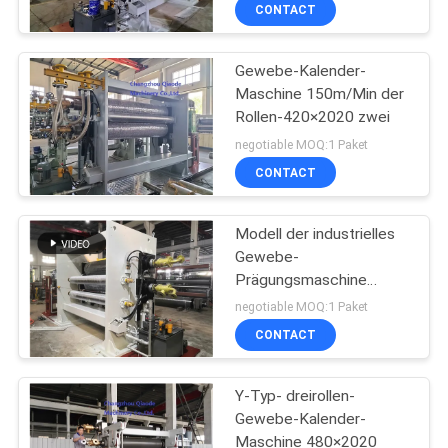
CONTACT
TRETEN
Gewebe-Kalender-
SIE
Maschine 150m/Min der
MIT
Rollen-420×2020 zwei
UNS
negotiable MOQ:1 Paket
IN
CONTACT
VERBINDUNG
Modell der industrielles
Gewebe-
FORDERN
Prägungsmaschine
Φ480×2020
SIE
negotiable MOQ:1 Paket
CONTACT
EIN
ZITAT
Y-Typ- dreirollen-
Gewebe-Kalender-
SITEMAP
Maschine 480×2020