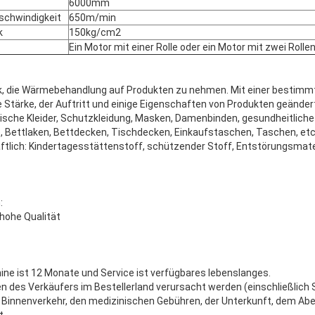
6000mm
chwindigkeit
650m/min
k
150kg/cm2
Ein Motor mit einer Rolle oder ein Motor mit zwei Rolle
k, die Wärmebehandlung auf Produkten zu nehmen. Mit einer bestim
 Stärke, der Auftritt und einige Eigenschaften von Produkten geänder
sche Kleider, Schutzkleidung, Masken, Damenbinden, gesundheitliche 
 Bettlaken, Bettdecken, Tischdecken, Einkaufstaschen, Taschen, etc
haftlich: Kindertagesstättenstoff, schützender Stoff, Entstörungsmate
:
hohe Qualität
ine ist 12 Monate und Service ist verfügbares lebenslanges.
en des Verkäufers im Bestellerland verursacht werden (einschließlich
 Binnenverkehr, den medizinischen Gebühren, der Unterkunft, dem Ab
t.