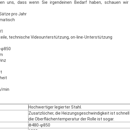
eren uns, dass wenn Sie irgendeinen Bedarf haben, schauen wir
Sätze pro Jahr
matisch
01
teile, technische Videounterstützung, on-line-Unterstützung
0-φ850
mm
vinz
t
heit
m/min
Hochwertiger legierter Stahl.
Zusatzlöcher, die Heizungsgeschwindigkeit ist schnell
die Oberflächentemperatur der Rolle ist sogar.
Φ480-φ850