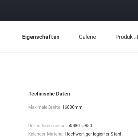
Eigenschaften
Galerie
Produkt-
Technische Daten
Maximale Breite:
16000mm
Rollendurchmesser:
Φ480-φ850
Kalender-Material:
Hochwertiger legierter Stahl