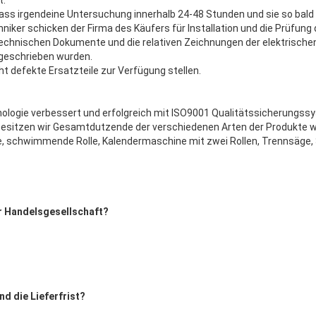
ass irgendeine Untersuchung innerhalb 24-48 Stunden und sie so bald 
iker schicken der Firma des Käufers für Installation und die Prüfung
 technischen Dokumente und die relativen Zeichnungen der elektrisch
 geschrieben wurden.
cht defekte Ersatzteile zur Verfügung stellen.
logie verbessert und erfolgreich mit ISO9001 Qualitätssicherungssy
t besitzen wir Gesamtdutzende der verschiedenen Arten der Produkte w
e, schwimmende Rolle, Kalendermaschine mit zwei Rollen, Trennsäge
er Handelsgesellschaft?
nd die Lieferfrist?