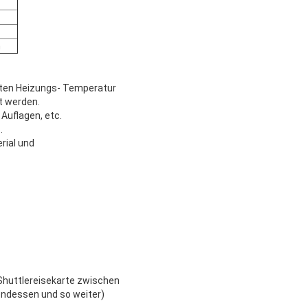
n
mten Heizungs- Temperatur
t werden.
Auflagen, etc.
.
rial und
 Shuttlereisekarte zwischen
endessen und so weiter)